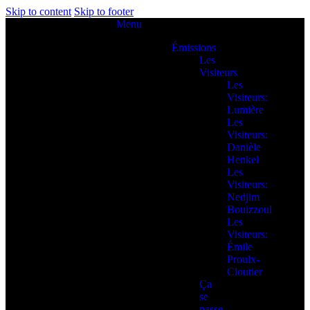
Skip to content
Skip to footer
Menu
Émissions
Les
Visiteurs
Les
Visiteurs:
Lumière
Les
Visiteurs:
Danièle
Henkel
Les
Visiteurs:
Nedjim
Bouizzoul
Les
Visiteurs:
Émile
Proulx-
Cloutier
Ça
se
passe