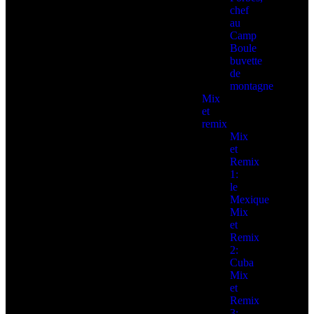
chef
au
Camp
Boule
buvette
de
montagne
Mix
et
remix
Mix
et
Remix
1:
le
Mexique
Mix
et
Remix
2:
Cuba
Mix
et
Remix
3: