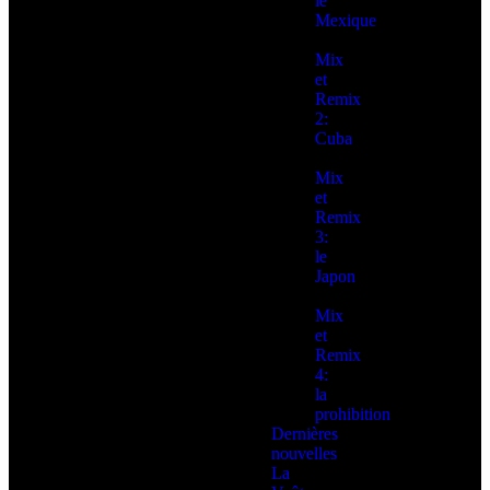
le
Mexique
Mix
et
Remix
2:
Cuba
Mix
et
Remix
3:
le
Japon
Mix
et
Remix
4:
la
prohibition
Dernières
nouvelles
La