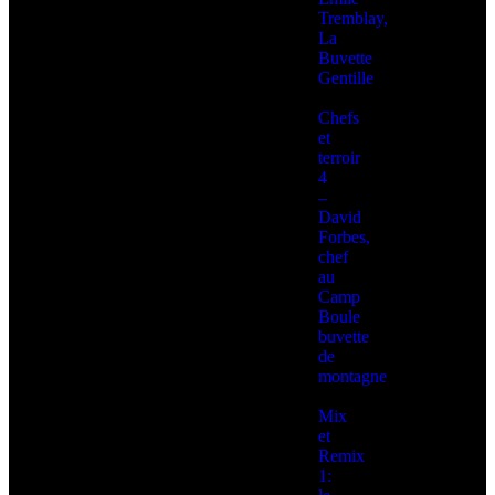
Tremblay,
La
Buvette
Gentille
Chefs
et
terroir
4
–
David
Forbes,
chef
au
Camp
Boule
buvette
de
montagne
Mix
et
Remix
1: