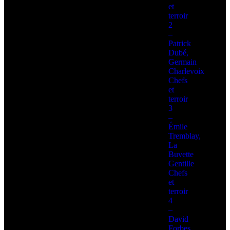
et
terroir
2
–
Patrick
Dubé,
Germain
Charlevoix
Chefs
et
terroir
3
–
Émile
Tremblay,
La
Buvette
Gentille
Chefs
et
terroir
4
–
David
Forbes,