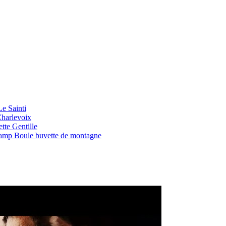
Le Sainti
Charlevoix
tte Gentille
 Camp Boule buvette de montagne