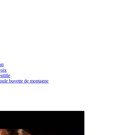
ti
voix
ntille
Boule buvette de montagne