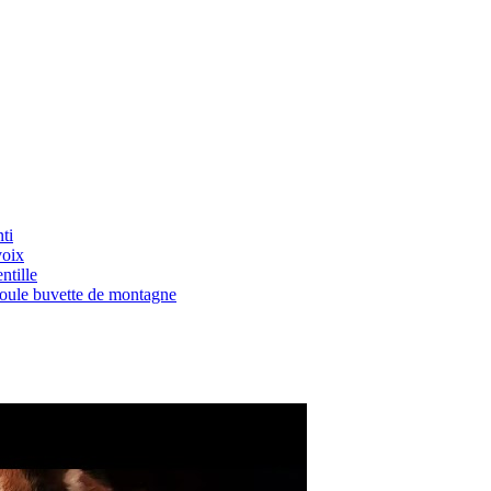
ti
voix
ntille
Boule buvette de montagne