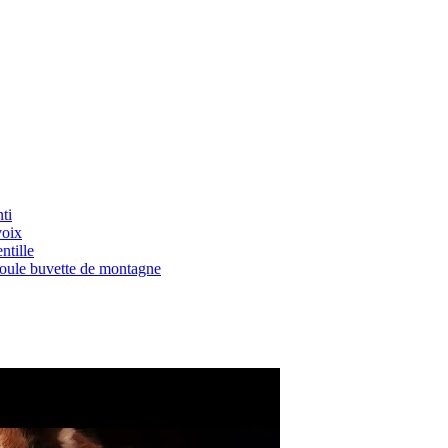
ti
voix
ntille
Boule buvette de montagne