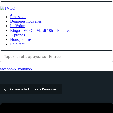
Émissions
Dernières nouvelles
La Voûte
Bingo TVCO – Mardi 18h – En direct
À propos
Nous joindre
En direct
facebook-1
youtube-1
Retour à la fiche de l'émission