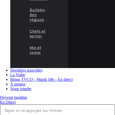
Bulletin
des
régions
Chefs et
terroir
Mix et
remix
Dernières nouvelles
La Voûte
Bingo TVCO – Mardi 18h – En direct
À propos
Nous joindre
Devenir membre
En Direct