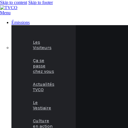
Skip to content
Skip to footer
Menu
Émissions
Les
Visiteurs
Ça se
passe
chez vous
Actualités
TVCO
Le
Vestiaire
Culture
en action