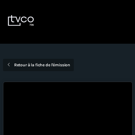
Devenir Membre
EN
DIRECT
Émissions
Dernières nouvelles
Retour à la fiche de l'émission
La Voûte
Bingo TVCO – Mardi 18h – En
direct
À propos
Nous joindre