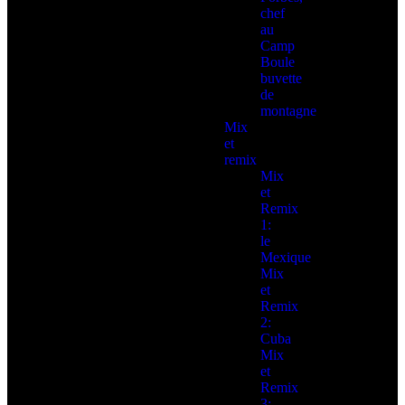
chef
au
Camp
Boule
buvette
de
montagne
Mix
et
remix
Mix
et
Remix
1:
le
Mexique
Mix
et
Remix
2:
Cuba
Mix
et
Remix
3: