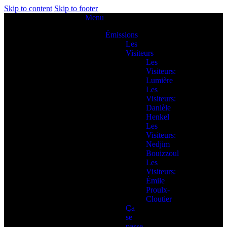
Skip to content
Skip to footer
Menu
Émissions
Les
Visiteurs
Les
Visiteurs:
Lumière
Les
Visiteurs:
Danièle
Henkel
Les
Visiteurs:
Nedjim
Bouizzoul
Les
Visiteurs:
Émile
Proulx-
Cloutier
Ça
se
passe