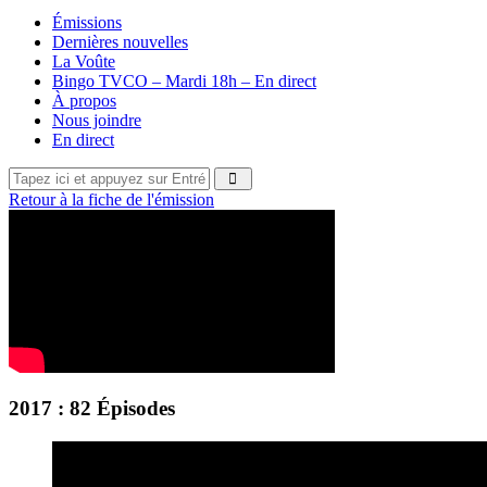
Émissions
Dernières nouvelles
La Voûte
Bingo TVCO – Mardi 18h – En direct
À propos
Nous joindre
En direct
Retour à la fiche de l'émission
2017 : 82 Épisodes