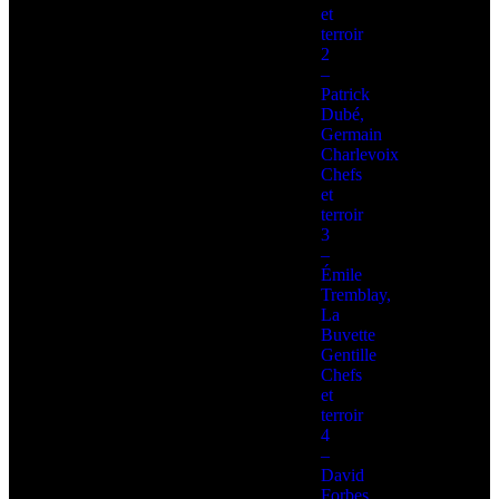
et
terroir
2
–
Patrick
Dubé,
Germain
Charlevoix
Chefs
et
terroir
3
–
Émile
Tremblay,
La
Buvette
Gentille
Chefs
et
terroir
4
–
David
Forbes,