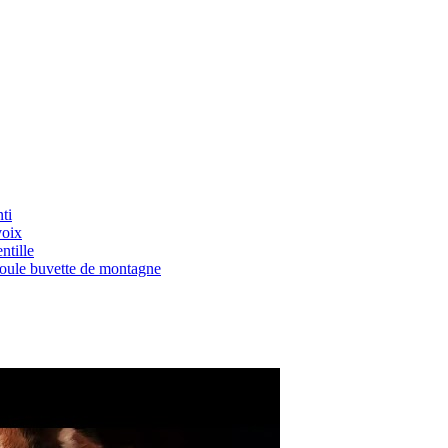
ti
voix
ntille
Boule buvette de montagne