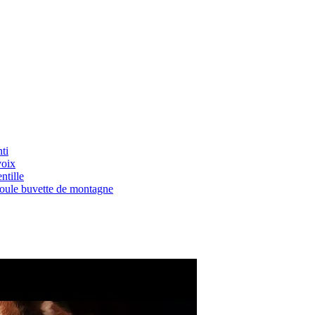
ti
voix
ntille
Boule buvette de montagne