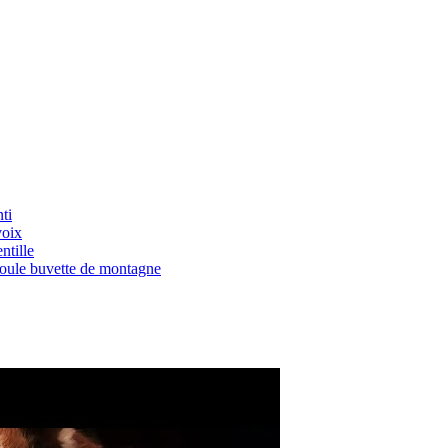
ti
voix
ntille
Boule buvette de montagne