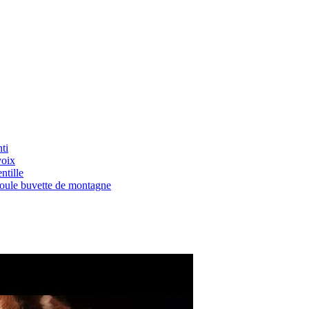
ti
voix
ntille
Boule buvette de montagne