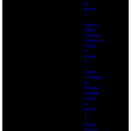
et
terroir
2
–
Patrick
Dubé,
Germain
Charlevoix
Chefs
et
terroir
3
–
Émile
Tremblay,
La
Buvette
Gentille
Chefs
et
terroir
4
–
David
Forbes,