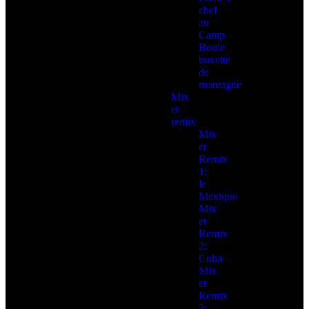
chef
au
Camp
Boule
buvette
de
montagne
Mix
et
remix
Mix
et
Remix
1:
le
Mexique
Mix
et
Remix
2:
Cuba
Mix
et
Remix
3: