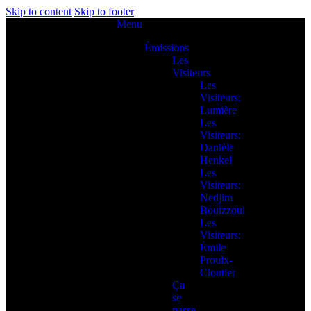
Skip to content
Skip to footer
Menu
Émissions
Les
Visiteurs
Les
Visiteurs:
Lumière
Les
Visiteurs:
Danièle
Henkel
Les
Visiteurs:
Nedjim
Bouizzoul
Les
Visiteurs:
Émile
Proulx-
Cloutier
Ça
se
passe