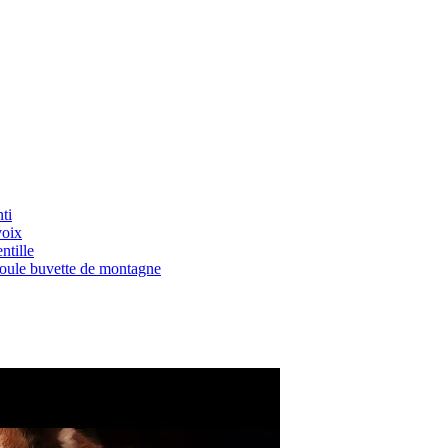
ti
voix
ntille
Boule buvette de montagne