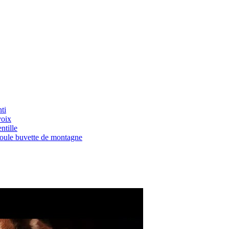
ti
voix
ntille
Boule buvette de montagne