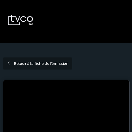
Devenir Membre
EN
DIRECT
Émissions
Dernières nouvelles
Retour à la fiche de l'émission
La Voûte
Bingo TVCO – Mardi 18h – En
direct
À propos
Nous joindre