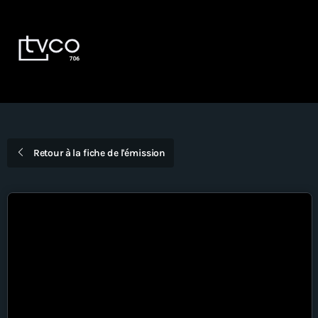
Devenir Membre
EN
DIRECT
Émissions
Dernières nouvelles
Retour à la fiche de l'émission
La Voûte
Bingo TVCO – Mardi 18h – En
direct
À propos
Nous joindre