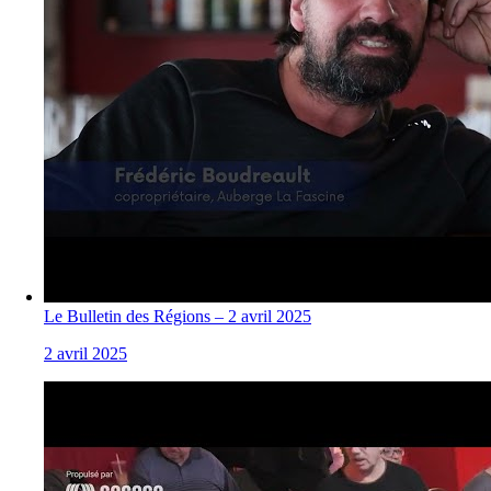
Le Bulletin des Régions – 2 avril 2025
2 avril 2025