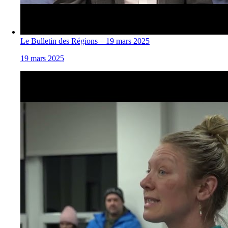
Le Bulletin des Régions – 19 mars 2025
19 mars 2025