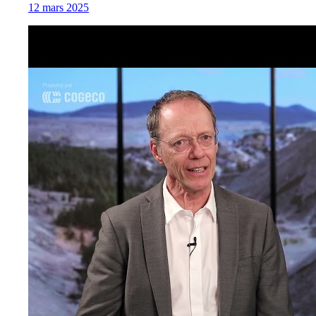
12 mars 2025