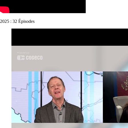
2025 : 32 Épisodes