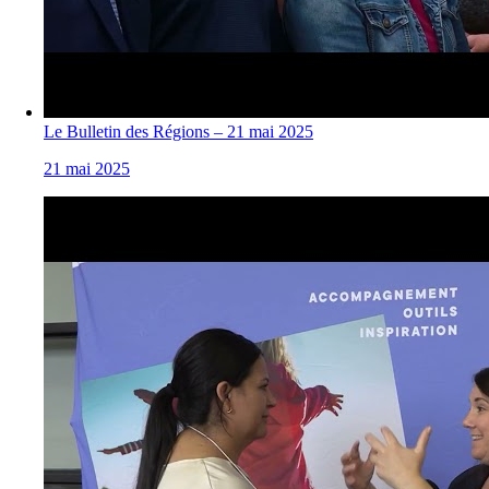
Le Bulletin des Régions – 21 mai 2025
21 mai 2025