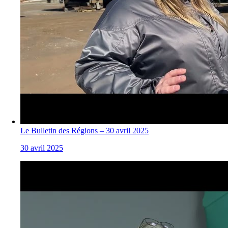
Le Bulletin des Régions – 30 avril 2025
30 avril 2025