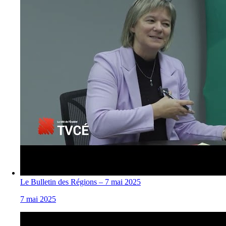
Le Bulletin des Régions – 7 mai 2025
7 mai 2025