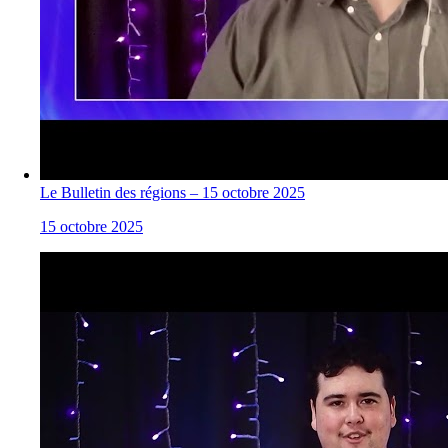
Le Bulletin des régions – 15 octobre 2025
15 octobre 2025