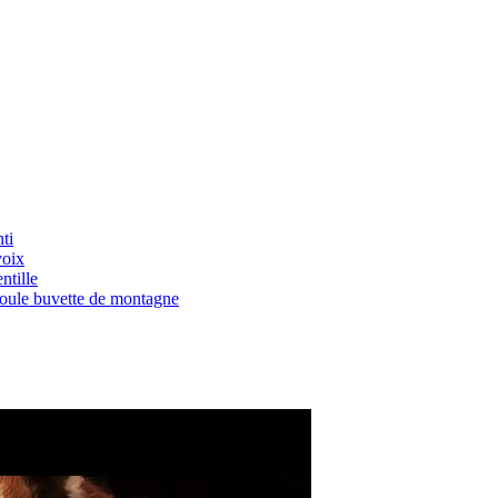
ti
voix
ntille
Boule buvette de montagne