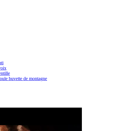
ti
voix
ntille
Boule buvette de montagne