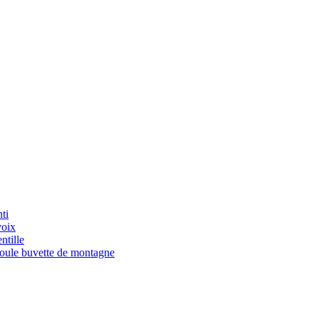
ti
voix
ntille
Boule buvette de montagne