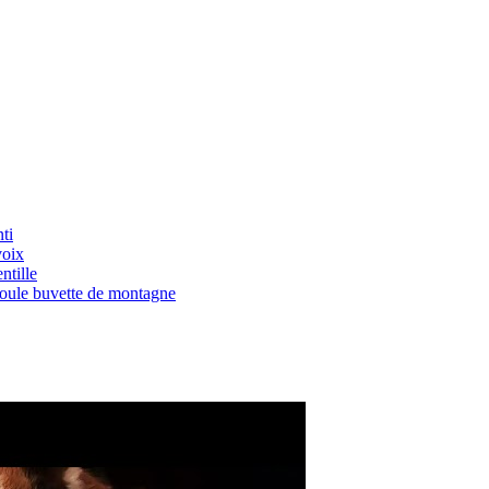
ti
voix
ntille
Boule buvette de montagne