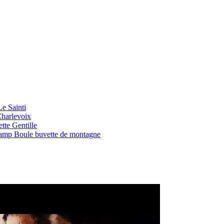
Le Sainti
Charlevoix
tte Gentille
 Camp Boule buvette de montagne