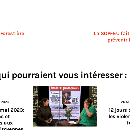
 Forestière
La SOPFEU fai
prévenir l
qui pourraient vous intéresser :
 2024
26 N
 mai 2023:
12 jours 
s et
les viole
ns aux
citoyennes