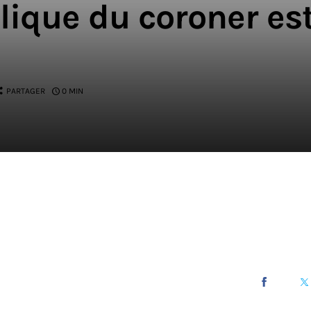
lique du coroner es
PARTAGER
0 MIN