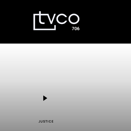
Émissions
Dernières nouvelles
La Voûte
Bingo TVCO – Mardi 18h – En
direct
À propos
Nous joindre
En direct
JUSTICE