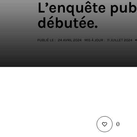
L’enquête pub
débutée.
PUBLIÉ LE :
24 AVRIL 2024
MIS À JOUR :
11 JUILLET 2024
0