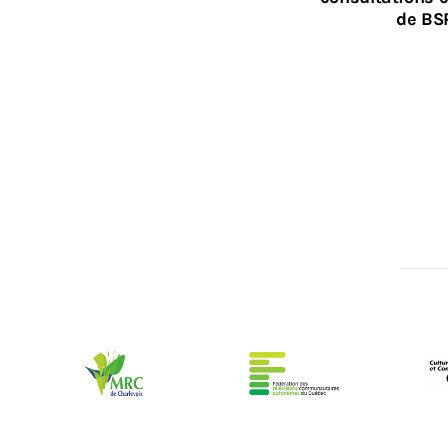
de BS
ME