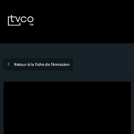
Devenir Membre
EN
DIRECT
Émissions
Dernières nouvelles
Retour à la fiche de l'émission
La Voûte
Bingo TVCO – Mardi 18h – En
direct
À propos
Nous joindre