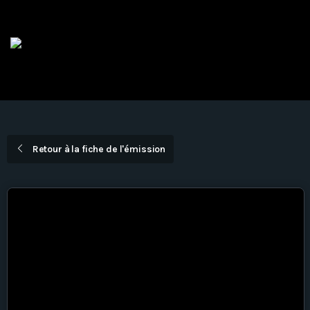
Devenir Membre
EN
DIRECT
Émissions
Dernières nouvelles
Retour à la fiche de l'émission
La Voûte
Bingo TVCO – Mardi 18h – En
direct
À propos
Nous joindre