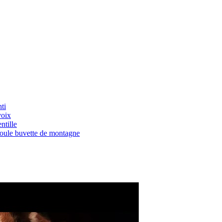
ti
voix
ntille
Boule buvette de montagne