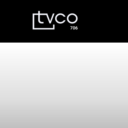
Émissions
Dernières nouvelles
La Voûte
Bingo TVCO – Mardi 18h – En
direct
À propos
Nous joindre
En direct