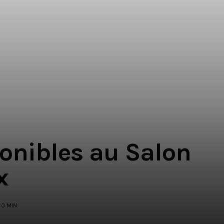
onibles au Salon
x
0 MIN