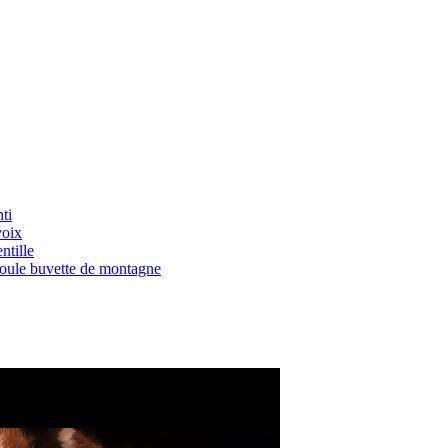
ti
voix
ntille
Boule buvette de montagne