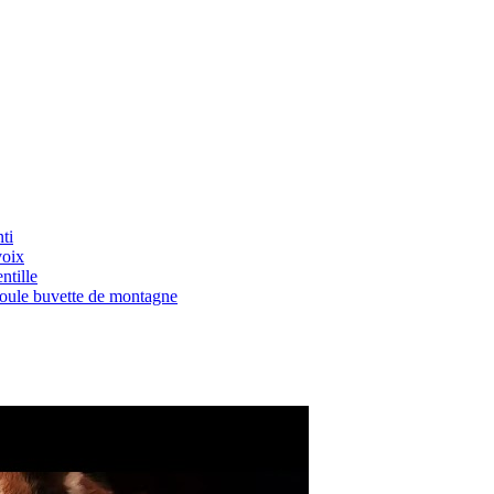
ti
voix
ntille
Boule buvette de montagne