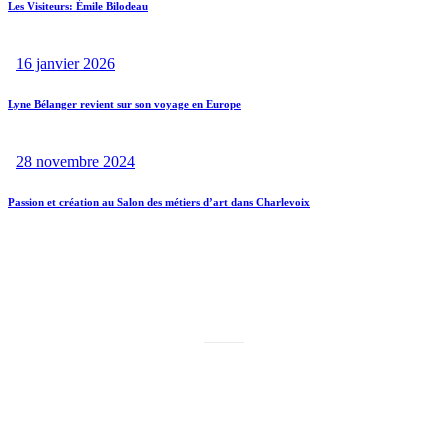
Les Visiteurs: Émile Bilodeau
16 janvier 2026
Lyne Bélanger revient sur son voyage en Europe
28 novembre 2024
Passion et création au Salon des métiers d’art dans Charlevoix
MERCI À NOS PARTENAIRES