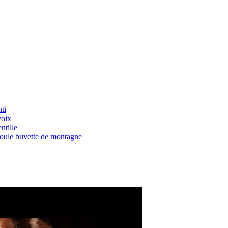
ti
voix
ntille
Boule buvette de montagne