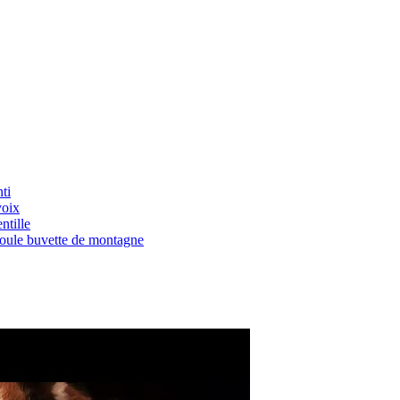
ti
voix
ntille
Boule buvette de montagne