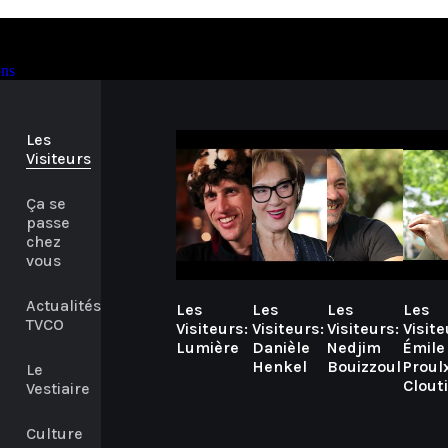
ons
Les
Visiteurs
Ça se
passe
chez
vous
Actualités
Les
Les
Les
Les
TVCO
Visiteurs:
Visiteurs:
Visiteurs:
Visite
Lumière
Danièle
Nedjim
Émile
Henkel
Bouizzoul
Proul
Le
Clout
Vestiaire
Culture