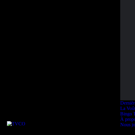
Dernièr
La Voû
Bingo 
À prop
Nous jo