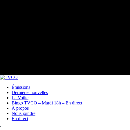
Émissions
Dernières nouvelles
La Voûte
Bingo TVCO – Mardi 18h – En direct
À propos
Nous joindre
En direct