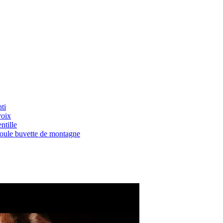
ti
voix
ntille
Boule buvette de montagne