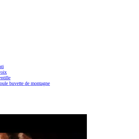
ti
voix
ntille
Boule buvette de montagne