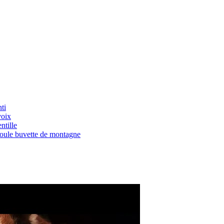
ti
voix
ntille
Boule buvette de montagne