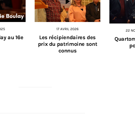
025
17 AVRIL 2026
22 N
ay au 16e
Les récipiendaires des
Quartom
prix du patrimoine sont
p
connus
RCI À NOS PARTENAIRES