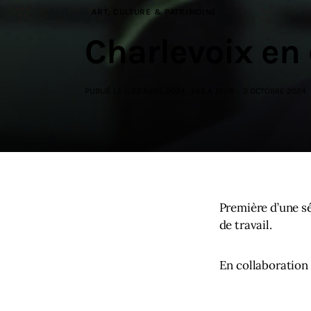
ART, CULTURE & PATRIMOINE
Charlevoix en
PUBLIÉ LE :
22 AVRIL 2024
MIS À JOUR :
3 OCTOBRE 2024
Première d’une sé
de travail.
En collaboration