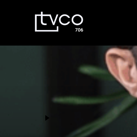
Émissions
Dernières nouvelles
La Voûte
Bingo TVCO – Mardi 18h – En
direct
À propos
Nous joindre
En direct