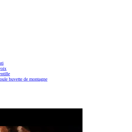
ti
voix
ntille
Boule buvette de montagne