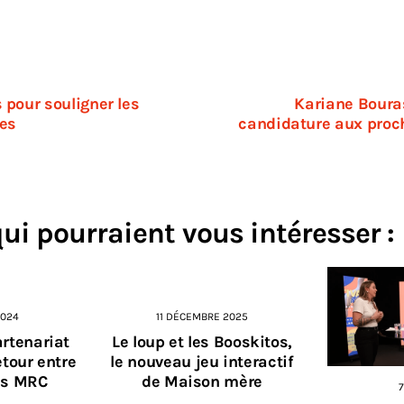
 pour souligner les
Kariane Boura
es
candidature aux proc
qui pourraient vous intéresser :
2024
11 DÉCEMBRE 2025
artenariat
Le loup et les Booskitos,
etour entre
le nouveau jeu interactif
les MRC
de Maison mère
7