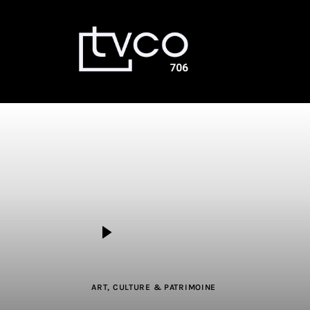
Émissions
Dernières nouvelles
La Voûte
Bingo TVCO – Mardi 18h – En
direct
À propos
Nous joindre
En direct
ART, CULTURE & PATRIMOINE