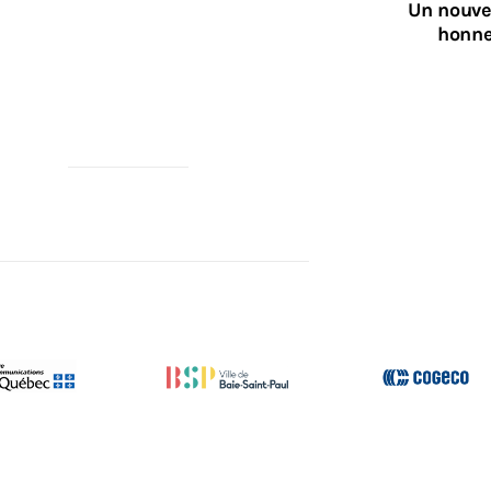
Un nouvea
honne
RCI À NOS PARTENAIRES