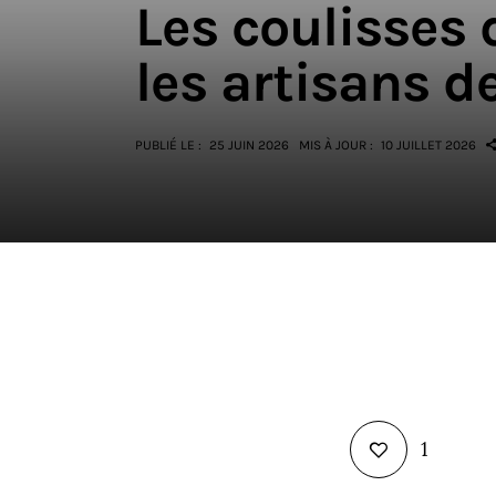
Les coulisses d
les artisans d
PUBLIÉ LE :
25 JUIN 2026
MIS À JOUR :
10 JUILLET 2026
1