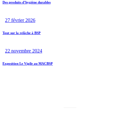
Des produits d’hygiène durables
27 février 2026
Tout sur la relâche à BSP
22 novembre 2024
Exposition Le Vigile au MACBSP
MERCI À NOS PARTENAIRES