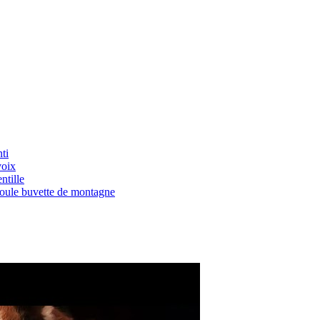
ti
voix
ntille
Boule buvette de montagne