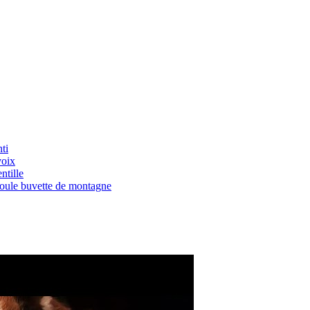
ti
voix
ntille
Boule buvette de montagne