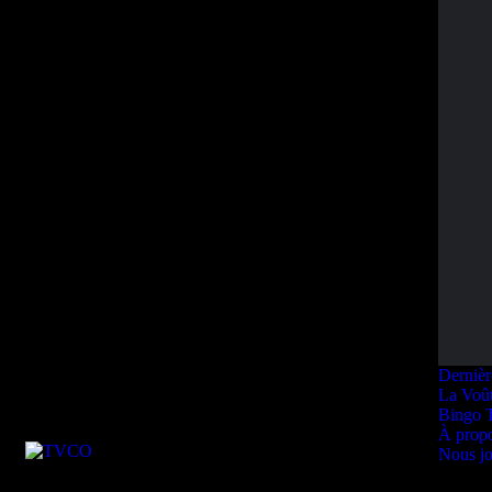
Dernièr
La Voû
Bingo 
À prop
Nous jo