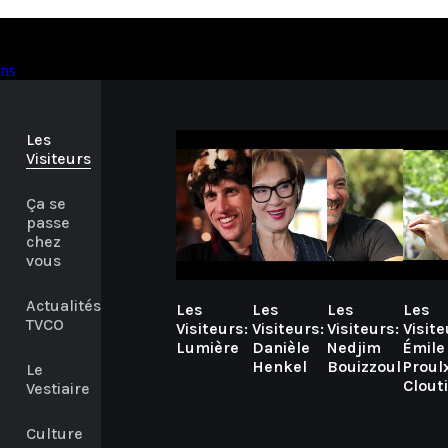
ons
Les
Visiteurs
Ça se
passe
chez
vous
Actualités
Les
Les
Les
Les
TVCO
Visiteurs:
Visiteurs:
Visiteurs:
Visite
Lumière
Danièle
Nedjim
Émile
Henkel
Bouizzoul
Proul
Le
Clout
Vestiaire
Culture