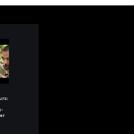
urs:
x-
ier