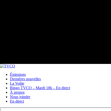
Émissions
Dernières nouvelles
La Voûte
Bingo TVCO – Mardi 18h – En direct
À propos
Nous joindre
En direct