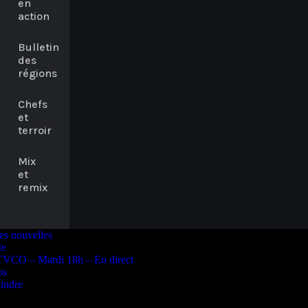
en
action
Bulletin
des
régions
Chefs
et
terroir
Mix
et
remix
es nouvelles
te
TVCO – Mardi 18h – En direct
os
indre